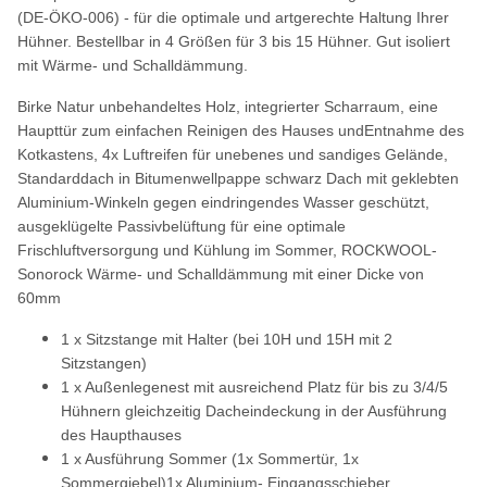
(DE-ÖKO-006) -
für die optimale und artgerechte Haltung Ihrer
Hühner. Bestellbar in 4 Größen für 3 bis 15 Hühner. Gut isoliert
mit Wärme- und Schalldämmung.
Birke Natur unbehandeltes Holz, integrierter Scharraum, eine
Haupttür zum einfachen Reinigen des Hauses undEntnahme des
Kotkastens, 4x Luftreifen für unebenes und sandiges Gelände,
Standarddach in Bitumenwellpappe schwarz Dach mit geklebten
Aluminium-Winkeln gegen eindringendes Wasser geschützt,
ausgeklügelte Passivbelüftung für eine optimale
Frischluftversorgung und Kühlung im Sommer, ROCKWOOL-
Sonorock Wärme- und Schalldämmung mit einer Dicke von
60mm
1 x Sitzstange mit Halter (bei 10H und 15H mit 2
Sitzstangen)
1 x Außenlegenest mit ausreichend Platz für bis zu 3/4/5
Hühnern gleichzeitig Dacheindeckung in der Ausführung
des Haupthauses
1 x Ausführung Sommer (1x Sommertür, 1x
Sommergiebel)1x Aluminium- Eingangsschieber