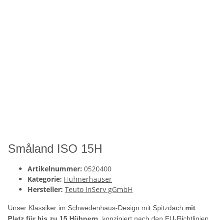
Småland ISO 15H
Artikelnummer:
0520400
Kategorie:
Hühnerhäuser
Hersteller:
Teuto InServ gGmbH
Unser Klassiker im Schwedenhaus-Design mit Spitzdach
mit
Platz für bis zu 15 Hühnern
, konzipiert nach
den EU-Richtlinien