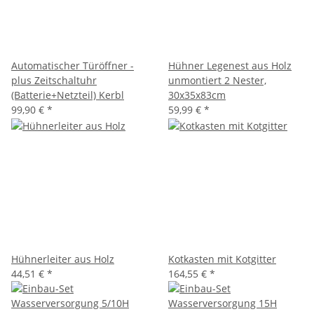
Automatischer Türöffner -
Hühner Legenest aus Holz
plus Zeitschaltuhr
unmontiert 2 Nester,
(Batterie+Netzteil) Kerbl
30x35x83cm
99,90 €
*
59,99 €
*
Hühnerleiter aus Holz
Kotkasten mit Kotgitter
44,51 €
*
164,55 €
*