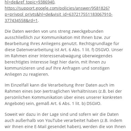
hl=de&ref_topic=9386940
,
https://support.google.com/policies/answer/9581826?
p=privpol_privts&hl=de&visit_id=637217551183067910-
377434558&rd=1
.
Die Daten werden von uns streng zweckgebunden
ausschließlich zur Kommunikation mit Ihnen bzw. zur
Bearbeitung Ihres Anliegens genutzt. Rechtsgrundlage für
diese Datenverarbeitung ist Art. 6 Abs. 1 lit. f) DSGVO. Unser
im Rahmen einer Interessenabwägung überwiegendes
berechtigtes Interesse liegt hier darin, mit Ihnen zu
kommunizieren und auf Ihre Anfragen und sonstigen
Anliegen zu reagieren.
Im Einzelfall kann die Verarbeitung Ihrer Daten auch im
Rahmen eines (vor-)vertraglichen Verhältnisses (z.B. bei der
persönlichen Kommunikation über eines unserer konkreten
Angebote) sein, gemäß Art. 6 Abs. 1 lit. b) DSGVO.
Soweit wir dazu in der Lage sind und sofern wir die Daten
auch außerhalb von YouTube verarbeitet haben (z.B. indem
wir Ihnen eine E-Mail gesendet haben), werden die von Ihnen